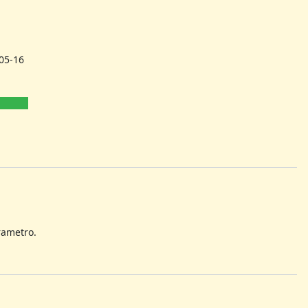
05-16
rametro.