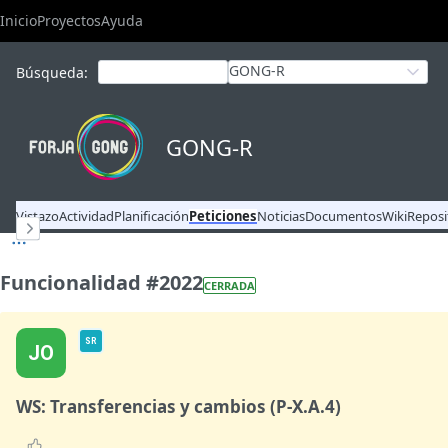
Inicio
Proyectos
Ayuda
GONG-R
Búsqueda
:
GONG-R
Vistazo
Actividad
Planificación
Peticiones
Noticias
Documentos
Wiki
Reposi
Funcionalidad #2022
CERRADA
SR
JO
WS: Transferencias y cambios (P-X.A.4)