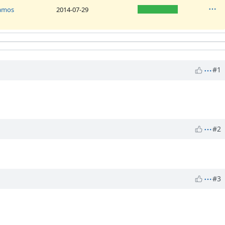
Ramos
2014-07-29
#1
#2
#3