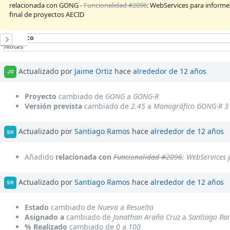
relacionada con GONG -
Funcionalidad #2096
: WebServices para informes
final de proyectos AECID
Histórico
Notas
Cambios de propiedades
Actualizado por
Jaime Ortiz
hace
alrededor de 12 años
JO
Proyecto
cambiado de
GONG
a
GONG-R
Versión prevista
cambiado de
2.45
a
Monográfico GONG-R 3
Actualizado por
Santiago Ramos
hace
alrededor de 12 años
SR
Añadido
relacionada con
Funcionalidad #2096
: WebServices 
Actualizado por
Santiago Ramos
hace
alrededor de 12 años
SR
Estado
cambiado de
Nueva
a
Resuelta
Asignado a
cambiado de
Jonathan Araña Cruz
a
Santiago Ra
% Realizado
cambiado de
0
a
100