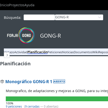
Inicio
Proyectos
Ayuda
GONG-R
Búsqueda
:
GONG-R
Vistazo
Actividad
Planificación
Peticiones
Noticias
Documentos
Wiki
Reposi
Planificación
Monográfico GONG-R 1
ABIERTO
Monografico, de adaptaciones y mejoras a GONG, para su integ
100%
9 peticiones
(
9 cerradas
— 0 abiertas)