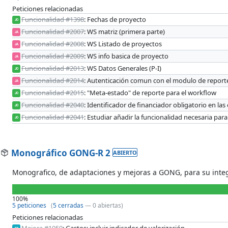
Peticiones relacionadas
Funcionalidad #1398
: Fechas de proyecto
JO
Funcionalidad #2007
: WS matriz (primera parte)
JA
Funcionalidad #2008
: WS Listado de proyectos
JA
Funcionalidad #2009
: WS info basica de proyecto
JA
Funcionalidad #2013
: WS Datos Generales (P-I)
JO
Funcionalidad #2014
: Autenticación comun con el modulo de report
JA
Funcionalidad #2015
: "Meta-estado" de reporte para el workflow
JO
Funcionalidad #2040
: Identificador de financiador obligatorio en las
JO
Funcionalidad #2041
: Estudiar añadir la funcionalidad necesaria pa
JO
Monográfico GONG-R 2
ABIERTO
Monografico, de adaptaciones y mejoras a GONG, para su integ
100%
5 peticiones
(
5 cerradas
— 0 abiertas)
Peticiones relacionadas
Mejora #1959
: Gastos: incluir indicador de valorización