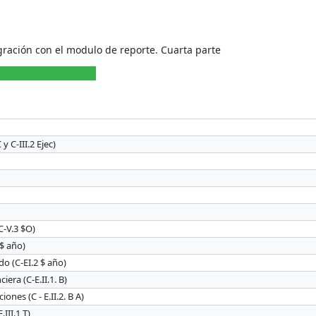
ración con el modulo de reporte. Cuarta parte
y C-III.2 Ejec)
C-V.3 $O)
 $ año)
o (C-EI.2 $ año)
era (C-E.II.1. B)
nes (C - E.II.2. B A)
III.1 T)