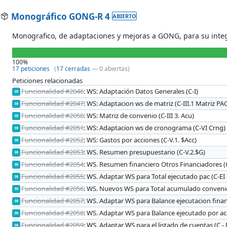
Monográfico GONG-R 4
ABIERTO
Monografico, de adaptaciones y mejoras a GONG, para su integ
100%
17 peticiones
(
17 cerradas
— 0 abiertas)
Peticiones relacionadas
Funcionalidad #2046
: WS: Adaptación Datos Generales (C-I)
SR
Funcionalidad #2047
: WS: Adaptacion ws de matriz (C-III.1 Matriz PAC 
SR
Funcionalidad #2050
: WS: Matriz de convenio (C-III 3. Acu)
SR
Funcionalidad #2051
: WS: Adaptacion ws de cronograma (C-VI Crng)
SR
Funcionalidad #2052
: WS: Gastos por acciones (C-V.1. $Acc)
SR
Funcionalidad #2053
: WS. Resumen presupuestario (C-V.2.$G)
SR
Funcionalidad #2054
: WS. Resumen financiero Otros Financiadores (
SR
Funcionalidad #2055
: WS. Adaptar WS para Total ejecutado pac (C-EI
SR
Funcionalidad #2056
: WS. Nuevos WS para Total acumulado convenid
SR
Funcionalidad #2057
: WS. Adaptar WS para Balance ejecutacion financi
SR
Funcionalidad #2058
: WS. Adaptar WS para Balance ejecutado por accio
SR
Funcionalidad #2059
: WS. Adaptar WS para el listado de cuentas (C - E.
SR