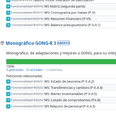
SR
Funcionalidad #2010
: WS Matriz (segunda parte)
SR
Funcionalidad #2017
: WS: Cronograma por meses (P-V)
SR
Funcionalidad #2018
: WS: Resumen financiero (P-VI).
SR
Funcionalidad #2019
: WS: Balance presupuestario (P-X.A.1)
SR
Monográfico GONG-R 3
ABIERTO
Monografico, de adaptaciones y mejoras a GONG, para su inte
100%
5 peticiones
(
5 cerradas
— 0 abiertas)
Peticiones relacionadas
Funcionalidad #2021
: WS: Estado de tesoreria (P-X.A.2)
SR
Funcionalidad #2022
: WS: Transferencias y cambios (P-X.A.4)
SR
Funcionalidad #2023
: WS: Bienes inventariables (P-X.A.5)
SR
Funcionalidad #2024
: WS: Listado de comprobantes (P.X.B)
SR
Funcionalidad #2025
: WS Relacion de personal (P-X.A.3)
SR