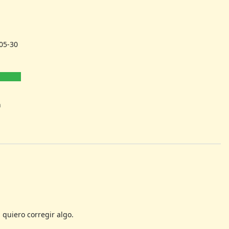
05-30
h
 quiero corregir algo.