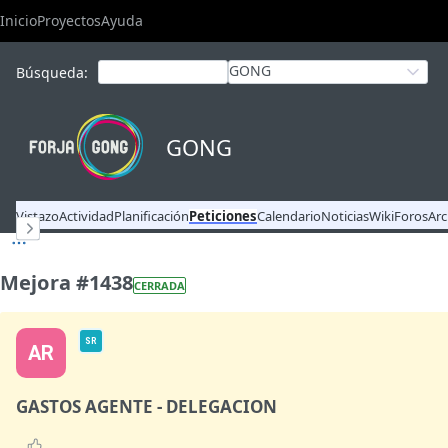
Inicio
Proyectos
Ayuda
GONG
Búsqueda
:
GONG
Vistazo
Actividad
Planificación
Peticiones
Calendario
Noticias
Wiki
Foros
Arc
Mejora #1438
CERRADA
SR
AR
GASTOS AGENTE - DELEGACION