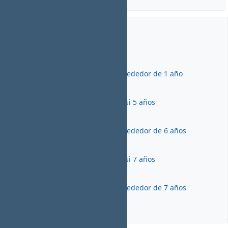
Últimas noticias
Desarrollo Junio 2025
Añadido por
Antonio León
hace
alrededor de 1 año
Versión 4.07
Añadido por
Antonio León
hace
casi 5 años
Versión 4.06
Añadido por
Antonio León
hace
alrededor de 6 años
Versión 4.05
Añadido por
Antonio León
hace
casi 7 años
Versión 4.04
Añadido por
Antonio León
hace
alrededor de 7 años
Ver todas las noticias