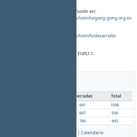
https://gong.org.es/svn/gong/tags/
o subscribirte a la lista general de difusión en:
https://correo.gong.org.es/mailman/listinfo/gong-gong.org.es
o a la lista de desarrollo en:
https://correo.gong.org.es/mailman/listinfo/desarrollo-
gong.org.es
GONG es software libre, bajo licencia EUPL1.1.
Sitio web:
http://gong.es/
Peticiones
abiertas
cerradas
Total
Mejora
107
991
1098
Funcionalidad
89
847
936
Errores
57
786
843
Ver todas las peticiones
|
Resumen
|
Calendario