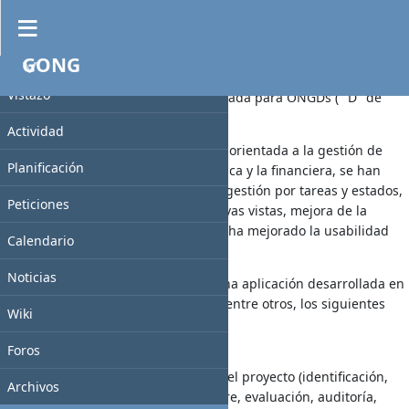
Vistazo
GONG
PROYECTO
GONG (Gestión para ONGs) es una aplicación para gestión de
Vistazo
ONGs de cooperación, es decir, enfocada para ONGDs ( "D" de
desarrollo).
Actividad
La version actual está especialmente orientada a la gestión de
Planificación
proyectos integrando la gestión técnica y la financiera, se han
incorporado nueva funcionalidades (gestión por tareas y estados,
Peticiones
gestión de gastos estructurales, nuevas vistas, mejora de la
exportación e importación,...etc) y se ha mejorado la usabilidad
Calendario
general del sistema.
Noticias
En la arquitectura actual GONG es una aplicación desarrollada en
Ruby on Rails. La Aplicación incluye, entre otros, los siguientes
Wiki
módulos:
Foros
Gestión de Proyectos
** Gestión completa del ciclo del proyecto (identificación,
Archivos
formulación, seguimiento, cierre, evaluación, auditoría,