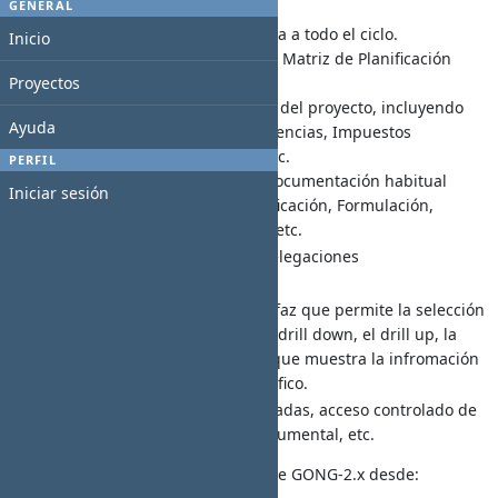
GENERAL
abandono, suspensión, etc.).
** Gestión documental asociada a todo el ciclo.
Inicio
** Ayuda a la Elaboración de la Matriz de Planificación
Proyectos
según el paradigma del EML
** Gestión financiera completa del proyecto, incluyendo
Ayuda
Gastos, Presupuestos, Transferencias, Impuestos
Indirectos, Tasas de Cambio, etc.
PERFIL
** Ayuda a la elaboración de documentación habitual
Iniciar sesión
incluyendo Informes de Identificación, Formulación,
Seguimento, Cierre, Auditoría, etc.
Gestión financiera de sede y delegaciones
Gestión de Socios y Donantes.
Cuadro de Mando con un interfaz que permite la selección
de dimensiones, la rotación, el drill down, el drill up, la
selección de elementos, etc. y que muestra la infromación
en modo textual y en modo gráfico.
Sistemas de búsquedas elaboradas, acceso controlado de
usuarios, foros, repositorio documental, etc.
Puedes descargar la última versión de GONG-2.x desde: