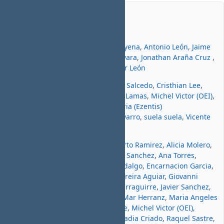
Miembros
Jefe de proyecto:
Alvaro Irureta-Goyena
,
Antonio León
,
Jaime
Ortiz
,
Javier Picado Ladrón de Guevara
,
Jonathan Araña Cruz
,
Santiago Ramos
,
suela suela
,
Óscar León
Desarrollador:
Adrià Tarradas
,
Ana Salcedo
,
Cristhian Lee
,
Dani Gutierrez
,
Daniel Diaz
,
Emilio Lamas
,
Michel Victor (OEI)
,
Pascal Carrie
,
Raul Vico
,
Raul Victoria (Ezentis)
raul.victoria@ezentis.com
,
Sito Navarro
,
suela suela
,
Vicente
Ruiz Jurado
Informador:
Alberto Catalina
,
Alberto Ramirez
,
Alicia Molero
,
Alvaro Gómez
,
Amaranta Díaz
,
Ana Sanchez
,
Ana Torres
,
Antonio Montoro
,
D. Coto
,
Elena Hidalgo
,
Encarnacion Garcia
,
Enrique Flores
,
Estrella x
,
Fabio Pereira Aguiar
,
Giovanni
Quitadamo
,
Irene Perez
,
Isabel Iparraguirre
,
Javier Sanchez
,
Jose María Matellan
,
José Molleja
,
Mar Herranz
,
Maria Angeles
Poza Poza
,
Maria Bastante Bastante
,
Michel Victor (OEI)
,
Miguel Castro
,
Mónica Duperier
,
Nadia Criado
,
Raquel Sastre
,