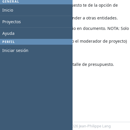
GENERAL
Al dar error al guardar presupuesto te de la opción de
Inicio
volver a cargar
los datos. NOTA: Se puede extender a otras entidades.
Proyectos
Se introduce gestión por usuario en documento. NOTA: Solo
Ayuda
el usuario
que ha subido un documento (o el moderador de proyecto)
PERFIL
lo puede borrar
Iniciar sesión
y modificar.
Se han corregido errores en detalle de presupuesto.
Comentarios
Powered by
Redmine
© 2006-2026 Jean-Philippe Lang