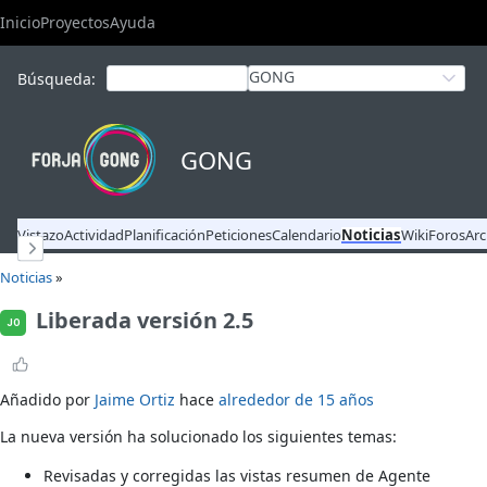
Inicio
Proyectos
Ayuda
GONG
Búsqueda
:
GONG
Vistazo
Actividad
Planificación
Peticiones
Calendario
Noticias
Wiki
Foros
Arc
Noticias
»
Liberada versión 2.5
JO
Añadido por
Jaime Ortiz
hace
alrededor de 15 años
La nueva versión ha solucionado los siguientes temas:
Revisadas y corregidas las vistas resumen de Agente