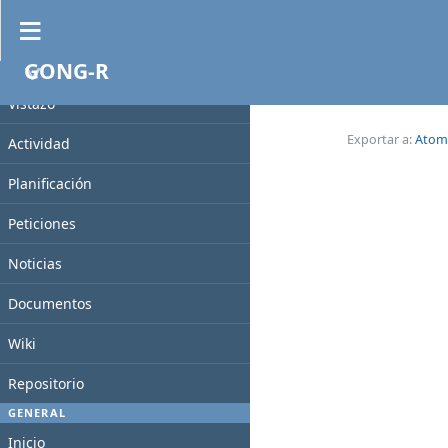
Índice por título
GONG-R
Actividad
PROYECTO
Actividades
Vistazo
Descripción de entornos
Exportar a:
Atom
Actividad
Planificación
Peticiones
Noticias
Documentos
Wiki
Repositorio
GENERAL
Inicio