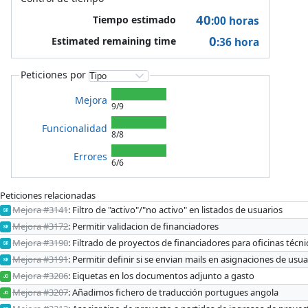
40
Tiempo estimado
:00
horas
0
Estimated remaining time
:36
hora
Peticiones por
Mejora
9/9
Funcionalidad
8/8
Errores
6/6
Peticiones relacionadas
Mejora #3141
: Filtro de "activo"/"no activo" en listados de usuarios
SR
Mejora #3172
: Permitir validacion de financiadores
SR
Mejora #3190
: Filtrado de proyectos de financiadores para oficinas técn
SR
Mejora #3191
: Permitir definir si se envian mails en asignaciones de usua
SR
Mejora #3206
: Eiquetas en los documentos adjunto a gasto
JO
Mejora #3207
: Añadimos fichero de traducción portugues angola
JO