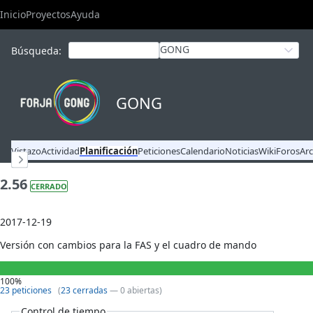
Inicio
Proyectos
Ayuda
GONG
Búsqueda
:
GONG
Vistazo
Actividad
Planificación
Peticiones
Calendario
Noticias
Wiki
Foros
Ar
2.56
CERRADO
2017-12-19
Versión con cambios para la FAS y el cuadro de mando
100%
23 peticiones
(
23 cerradas
— 0 abiertas)
Control de tiempo