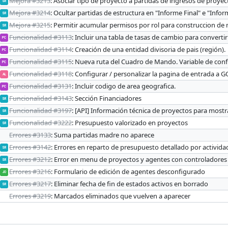
Mejora #3213
: Asociar tipo de proyecto a partidas de ingresos de proyec
SR
Mejora #3214
: Ocultar partidas de estructura en "Informe Final" e "Inf
SR
Mejora #3215
: Permitir acumular permisos por rol para construccion d
SR
Funcionalidad #3113
: Incluir una tabla de tasas de cambio para conver
PC
Funcionalidad #3114
: Creación de una entidad divisoria de pais (región).
PC
Funcionalidad #3115
: Nueva ruta del Cuadro de Mando. Variable de conf
PC
Funcionalidad #3118
: Configurar / personalizar la pagina de entrada a 
AL
Funcionalidad #3131
: Incluir codigo de area geografica.
PC
Funcionalidad #3143
: Sección Financiadores
SR
Funcionalidad #3197
: [API] Información técnica de proyectos para mostr
SR
Funcionalidad #3222
: Presupuesto valorizado en proyectos
SR
Errores #3133
: Suma partidas madre no aparece
Errores #3142
: Errores en reparto de presupuesto detallado por activida
SR
Errores #3212
: Error en menu de proyectos y agentes con controladores
SR
Errores #3216
: Formulario de edición de agentes desconfigurado
JO
Errores #3217
: Eliminar fecha de fin de estados activos en borrado
SR
Errores #3219
: Marcados eliminados que vuelven a aparecer