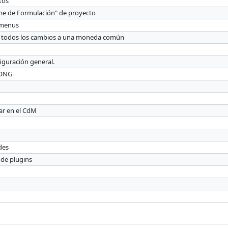
tos
orme de Formulación" de proyecto
e menus
tir todos los cambios a una moneda común
iguración general.
GONG
ar en el CdM
des
 de plugins