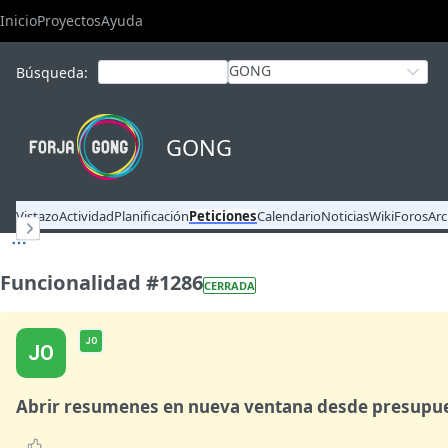
Inicio
Proyectos
Ayuda
GONG
Búsqueda
:
GONG
Vistazo
Actividad
Planificación
Peticiones
Calendario
Noticias
Wiki
Foros
Arc
Funcionalidad #1286
CERRADA
JO
JO
Abrir resumenes en nueva ventana desde presupue