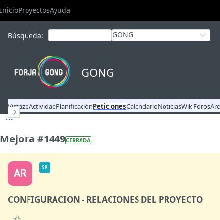
Inicio
Proyectos
Ayuda
GONG
Búsqueda
:
GONG
Vistazo
Actividad
Planificación
Peticiones
Calendario
Noticias
Wiki
Foros
Arc
Mejora #1449
CERRADA
SR
AR
CONFIGURACION - RELACIONES DEL PROYECTO