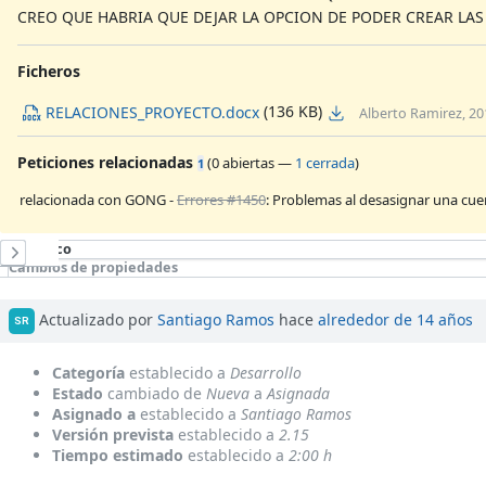
CREO QUE HABRIA QUE DEJAR LA OPCION DE PODER CREAR LA
Ficheros
(136 KB)
RELACIONES_PROYECTO.docx
Alberto Ramirez, 20
Peticiones relacionadas
(
0 abiertas
—
1 cerrada
)
1
relacionada con GONG -
Errores #1450
: Problemas al desasignar una cue
Histórico
Cambios de propiedades
Actualizado por
Santiago Ramos
hace
alrededor de 14 años
SR
Categoría
establecido a
Desarrollo
Estado
cambiado de
Nueva
a
Asignada
Asignado a
establecido a
Santiago Ramos
Versión prevista
establecido a
2.15
Tiempo estimado
establecido a
2:00 h