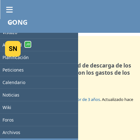
GONG
PROYECTO
Mejora #5025
ABIERTA
Vistazo
Actividad
JO
SN
Planificación
Incluir una nueva modalidad de descarga de los
Peticiones
documentos relacionados con los gastos de los
proyectos.
Calendario
Noticias
Añadido por
Sito Navarro
hace
alrededor de 3 años
. Actualizado hace
alrededor de 3 años
.
Wiki
Estado:
Foros
Nueva
Prioridad:
Archivos
Normal