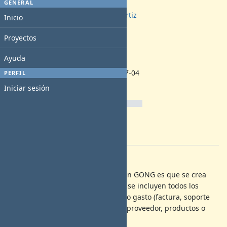
GENERAL
Asignado a:
Jaime Ortiz
Inicio
Categoría:
-
Proyectos
Versión prevista:
-
Ayuda
Fecha de inicio:
2023-07-04
PERFIL
Fecha fin:
Iniciar sesión
% Realizado:
0%
Tiempo estimado:
Versión
:
Descripción
Actualmente la opción que existe en GONG es que se crea
una carpeta por cada gasto donde se incluyen todos los
documentos relacionados con dicho gasto (factura, soporte
bancario del pago, contrato con el proveedor, productos o
entregables, etc...).