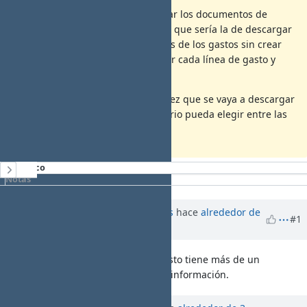
Adicional a esta forma de descargar los documentos de
gastos habría que contemplar otra que sería la de descargar
el listado con todos los documentos de los gastos sin crear
carpetas (es decir: 1 documento por cada línea de gasto y
numerado de la misma forma).
Lo ideal sería que cada que cada vez que se vaya a descargar
los documentos de gastos, el usuario pueda elegir entre las
dos opciones.
Histórico
Notas
Actualizado por
Santiago Ramos
hace
alrededor de
SR
#1
3 años
Hay que pensar qué pasa si un gasto tiene más de un
documento para que no se pierda información.