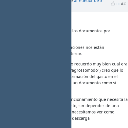
Actualizado por
Jaime Ortiz
hace
alrededor de 3
JO
#2
años
Hola!
Anteriormente el sistema no metia los documentos por
carpetas de gastos.
El problema es que varias organizaciones nos están
reclamando recuperar la forma anterior.
Respecto a la pregunta de Santi, no recuerdo muy bien cual era
el comportamiento anterior, pero ("agrossomodo") creo que lo
que hacia el sistema era poner información del gasto en el
nombre del adjunto, tanto si había un documento como si
había varios.
Si queremos mantener el nuevo funcionamiento que necesita la
OEI, junto al anterior funcionamiento, sin depender de una
variable de configuración general, necesitamos ver como
combinar las opciones actuales de descarga