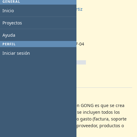
GENERAL
Asignado a:
Jaime Ortiz
Inicio
Categoría:
-
Proyectos
Versión prevista:
-
Ayuda
Fecha de inicio:
2023-07-04
PERFIL
Fecha fin:
Iniciar sesión
% Realizado:
0%
Tiempo estimado:
Versión
:
Descripción
Actualmente la opción que existe en GONG es que se crea
una carpeta por cada gasto donde se incluyen todos los
documentos relacionados con dicho gasto (factura, soporte
bancario del pago, contrato con el proveedor, productos o
entregables, etc...).