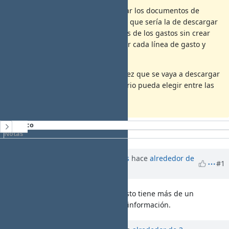
Adicional a esta forma de descargar los documentos de
gastos habría que contemplar otra que sería la de descargar
el listado con todos los documentos de los gastos sin crear
carpetas (es decir: 1 documento por cada línea de gasto y
numerado de la misma forma).
Lo ideal sería que cada que cada vez que se vaya a descargar
los documentos de gastos, el usuario pueda elegir entre las
dos opciones.
Histórico
Notas
Actualizado por
Santiago Ramos
hace
alrededor de
SR
#1
3 años
Hay que pensar qué pasa si un gasto tiene más de un
documento para que no se pierda información.