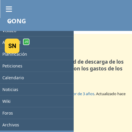
GONG
PROYECTO
Mejora #5025
ABIERTA
Vistazo
Actividad
JO
SN
Planificación
Incluir una nueva modalidad de descarga de los
Peticiones
documentos relacionados con los gastos de los
proyectos.
Calendario
Noticias
Añadido por
Sito Navarro
hace
alrededor de 3 años
. Actualizado hace
alrededor de 3 años
.
Wiki
Estado:
Foros
Nueva
Prioridad:
Archivos
Normal