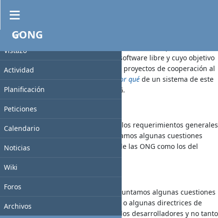
{{toc}}
h1. Descripción
GONG
PROYECTO
"GONG":
http://gong.es/
(GONG en sus versiones a partir de la 2.0)
Vistazo
es una aplicación Web contruida en software libre y cuyo objetivo
es ayudar a las ONGD a la gestión de proyectos de cooperación al
Actividad
desarrollo. Aquí puedes conocer el
por qué
de un sistema de este
Planificación
tipo y que ventajas aporta a una ONG.
h1. Cuestiones Funcionales
Peticiones
En
Cuestiones Funcionales
apuntamos los requerimientos generales
Calendario
de la aplicación y debatimos y apuntamos algunas cuestiones
funcionales, tanto los componentes de las ONG como los del
Noticias
equip técnico.
Wiki
h1. Cuestiones Técnicas
Foros
En
Cuestiones Técnicas
debatimos y apuntamos algunas cuestiones
y soluciones técnicas, algunos trucos o algunas directrices de
Archivos
codificación que son de interés para los desarrolladores y no tanto